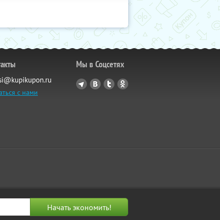
такты
Мы в Соцсетях
si@kupikupon.ru
аться с нами