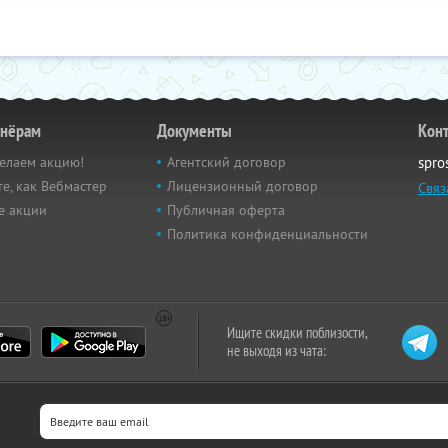
тнёрам
Документы
Кон
елаем акцию!
Агентский договор
spro
е, как Вебмастер
Лицензионный договор
Связ
е акции
Публичная оферта
Политика конфиденциальности
Ищите скидки поблизости,
не выходя из чата: