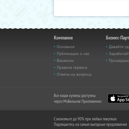
Компания
Бизнес-Пар
Основное
Давайте сд
Публикации о нас
Заработайт
Вакансии
Прошедши
Правила сервиса
Ответы на вопросы
Все наши купоны доступны
через Мобильное Приложение:
Сэкономьте до 90% при любых покупках
Подпишитесь на самые выгодные предложения