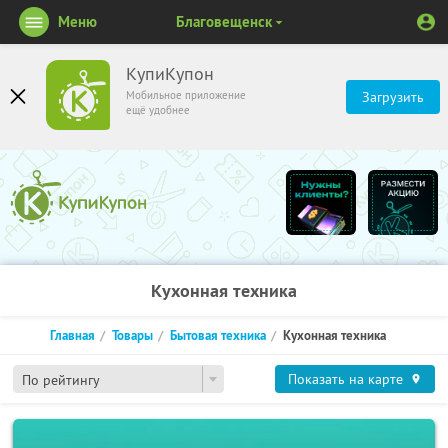
Меню
Благовещенск
КупиКупон
Мобильное приложение
Загрузить
ещё удобнее
Кухонная техника
Главная
Товары
Бытовая техника
Кухонная техника
Показать на карте
По рейтингу