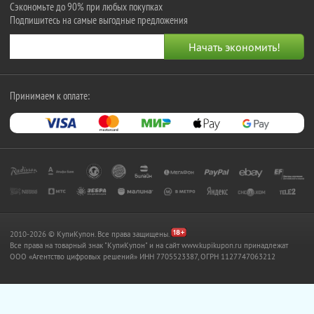
Сэкономьте до 90% при любых покупках
Подпишитесь на самые выгодные предложения
Принимаем к оплате:
2010-2026 © КупиКупон. Все права защищены.
Все права на товарный знак "КупиКупон" и на сайт www.kupikupon.ru принадлежат
OOO «Агентство цифровых решений» ИНН 7705523387, ОГРН 1127747063212