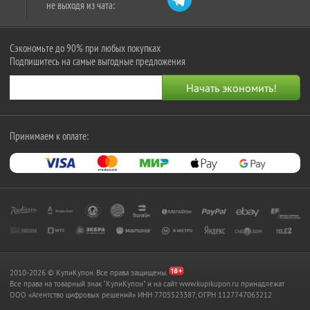
не выходя из чата:
Сэкономьте до 90% при любых покупках
Подпишитесь на самые выгодные предложения
Принимаем к оплате:
2010-2026 © КупиКупон. Все права защищены.
Все права на товарный знак "КупиКупон" и на сайт www.kupikupon.ru принадлежат
OOO «Агентство цифровых решений» ИНН 7705523387, ОГРН 1127747063212