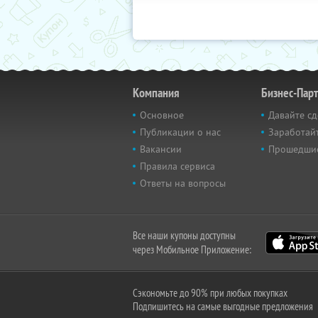
Компания
Бизнес-Пар
Основное
Давайте сд
Публикации о нас
Заработайт
Вакансии
Прошедши
Правила сервиса
Ответы на вопросы
Все наши купоны доступны
через Мобильное Приложение:
Сэкономьте до 90% при любых покупках
Подпишитесь на самые выгодные предложения