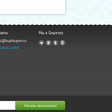
такты
Мы в Соцсетях
si@kupikupon.ru
аться с нами