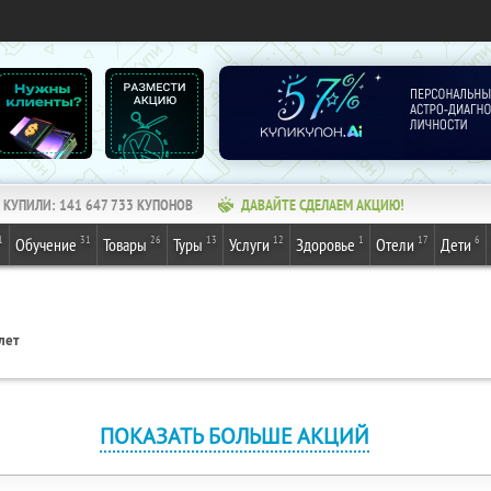
КУПИЛИ:
141 647 733
КУПОНОВ
ДАВАЙТЕ СДЕЛАЕМ АКЦИЮ!
1
31
26
13
12
1
17
6
Обучение
Товары
Туры
Услуги
Здоровье
Отели
Дети
лет
ПОКАЗАТЬ БОЛЬШЕ АКЦИЙ