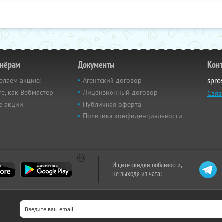
тнёрам
Документы
Кон
елаем акцию!
Агентский договор
spro
е, как Вебмастер
Лицензионный договор
Связ
е акции
Публичная оферта
Политика конфиденциальности
Ищите скидки поблизости,
не выходя из чата: