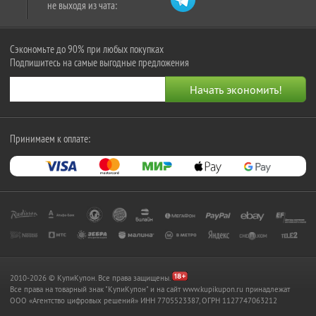
не выходя из чата:
Сэкономьте до 90% при любых покупках
Подпишитесь на самые выгодные предложения
Принимаем к оплате:
2010-2026 © КупиКупон. Все права защищены.
Все права на товарный знак "КупиКупон" и на сайт www.kupikupon.ru принадлежат
OOO «Агентство цифровых решений» ИНН 7705523387, ОГРН 1127747063212