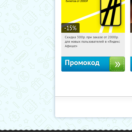
-15
%
Скидка 300р. при заказе от 2000р.
15:21:28
Получили:
65
для новых пользователей в «Яндекс
Россия
Афише»
Промокод