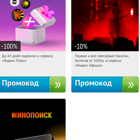
-100
%
-10
%
До 45 дней подписки к сервису
Первая и все повторные покупки
15:21:28
Получили:
19
15:21:28
Получили:
155
«Яндекс Плюс»
билетов от 3000р. в сервисе
Россия
Россия
«Яндекс Афиша»
Промокод
Промокод