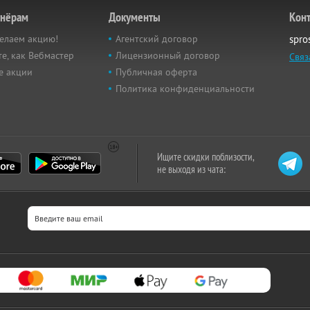
тнёрам
Документы
Кон
елаем акцию!
Агентский договор
spro
е, как Вебмастер
Лицензионный договор
Связ
е акции
Публичная оферта
Политика конфиденциальности
Ищите скидки поблизости,
не выходя из чата: