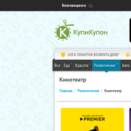
Благовещенск
100% ГАРАНТИЯ ВОЗВРАТА ДЕНЕГ
7
1
24
Все
Еда
Красота
Развлечения
Авто
Кинотеатр
Главная
Развлечения
Кинотеатр