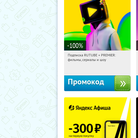
-100
%
Подписка RUTUBE + PREMIER:
15:21:28
Получили:
3
фильмы, сериалы и шоу
Россия
Промокод