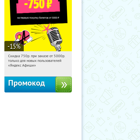
-15
%
Скидка 750р. при заказе от 5000р.
15:21:28
Получили:
114
только для новых пользователей
Россия
«Яндекс Афиши»
Промокод