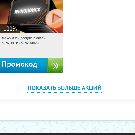
-100
%
До 45 дней доступа в онлайн-
15:21:28
Получили:
113
кинотеатр «Кинопоиск»
Россия
Промокод
ПОКАЗАТЬ БОЛЬШЕ АКЦИЙ