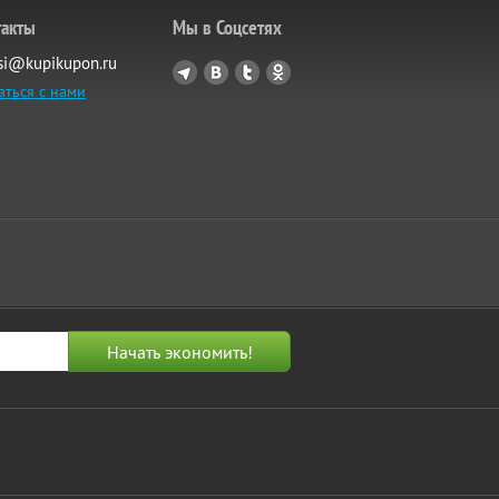
такты
Мы в Соцсетях
si@kupikupon.ru
аться с нами