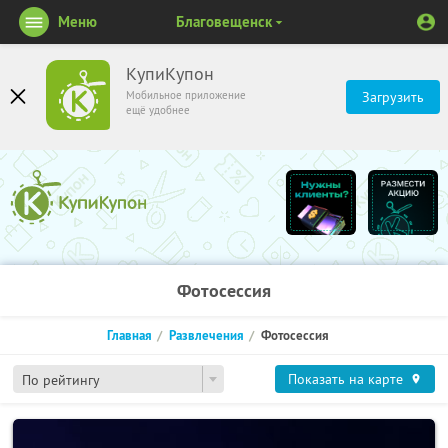
Меню
Благовещенск
КупиКупон
Мобильное приложение
Загрузить
ещё удобнее
Фотосессия
Главная
Развлечения
Фотосессия
Показать на карте
По рейтингу