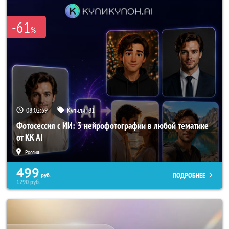
-61
%
08:02:59
Купили:
81
Фотосессия с ИИ: 3 нейрофотографии в любой тематике
от KK AI
Россия
499
ПОДРОБНЕЕ
руб.
1290
руб.