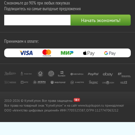
Сэкономьте до 90% при любых покупках
Подпишитесь на самые выгодные предложения
Принимаем к оплате:
2010-2026 © КупиКупон. Все права защищены.
Все права на товарный знак "КупиКупон" и на сайт www.kupikupon.ru принадлежат
OOO «Агентство цифровых решений» ИНН 7705523387, ОГРН 1127747063212