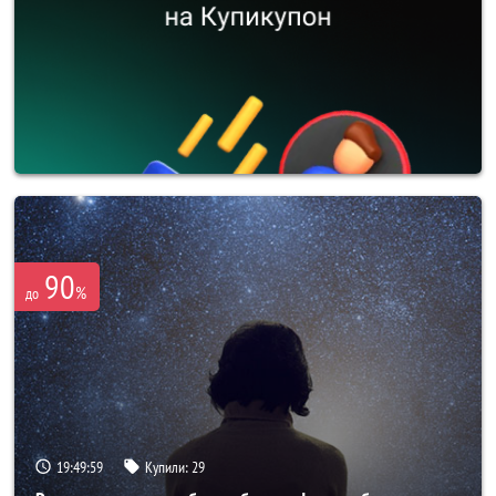
90
%
до
19:49:57
Купили:
29