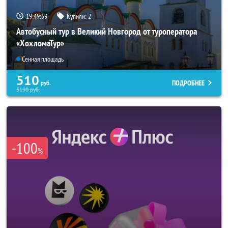
19:49:57
Купили:
2
Автобусный тур в Великий Новгород от туроператора
«ХохломаТур»
Сенная площадь
510
ПОДРОБНЕЕ
руб.
5190
руб.
-100
%