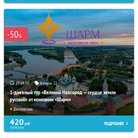
-50
%
19:49:57
Купили:
22
1-дневный тур «Великий Новгород — сердце земли
русской» от компании «Шарм»
Достоевская
420
ПОДРОБНЕЕ
руб.
3300
руб.