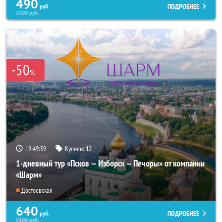
490
ПОДРОБНЕЕ
руб.
3900
руб.
-50
%
19:49:57
Купили:
12
1-дневный тур «Псков — Изборск — Печоры» от компании
«Шарм»
Достоевская
640
ПОДРОБНЕЕ
руб.
5100
руб.