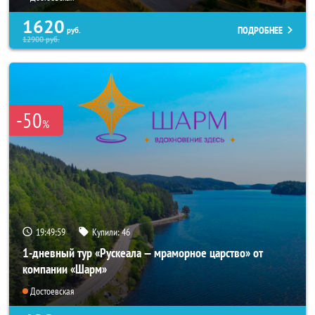
1620
ПОДРОБНЕЕ
руб.
12900
руб.
-50
%
19:49:57
Купили:
46
1-дневный тур «Рускеала — мраморное царство» от
компании «Шарм»
Достоевская