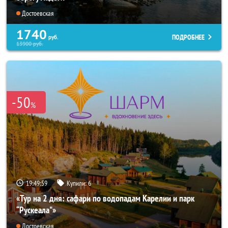
Достоевская
1740
ПОДРОБНЕЕ
руб.
13900
руб.
-50
%
19:49:57
Купили:
6
«Тур на 2 дня: сафари по водопадам Карелии и парк
“Рускеала"»
Достоевская