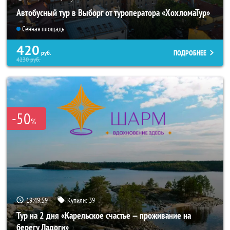
Автобусный тур в Выборг от туроператора «ХохломаТур»
Сенная площадь
420
ПОДРОБНЕЕ
руб.
4230
руб.
-50
%
19:49:57
Купили:
39
Тур на 2 дня «Карельское счастье — проживание на
берегу Ладоги»