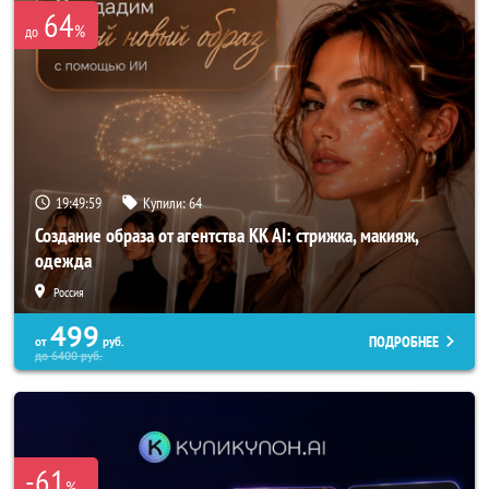
64
%
до
19:49:57
Купили:
64
Создание образа от агентства KK AI: стрижка, макияж,
одежда
Россия
499
ПОДРОБНЕЕ
от
руб.
до
6400
руб.
-61
%