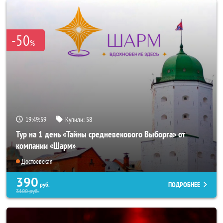
-50
%
19:49:57
Купили:
58
Тур на 1 день «Тайны средневекового Выборга» от
компании «Шарм»
Достоевская
390
ПОДРОБНЕЕ
руб.
3100
руб.