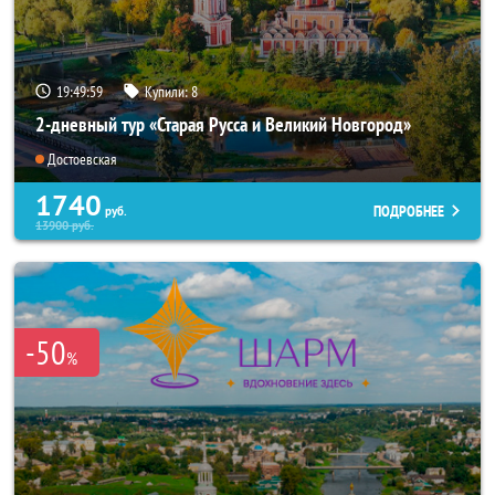
19:49:57
Купили:
8
2-дневный тур «Старая Русса и Великий Новгород»
Достоевская
1740
ПОДРОБНЕЕ
руб.
13900
руб.
-50
%