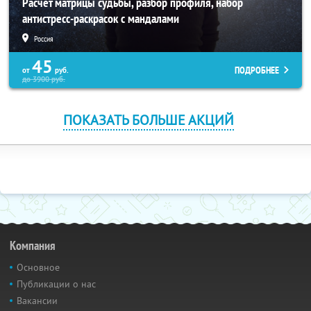
Расчет матрицы судьбы, разбор профиля, набор
антистресс-раскрасок с мандалами
Россия
45
ПОДРОБНЕЕ
от
руб.
до
3900
руб.
ПОКАЗАТЬ БОЛЬШЕ АКЦИЙ
Компания
Основное
Публикации о нас
Вакансии