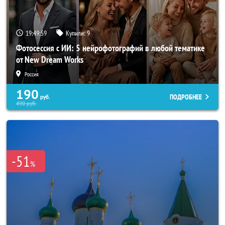
19:49:57
Купили:
9
Фотосессия с ИИ: 5 нейрофотографий в любой тематике
от New Dream Works
Россия
190
ПОДРОБНЕЕ
руб.
490
руб.
-51
%