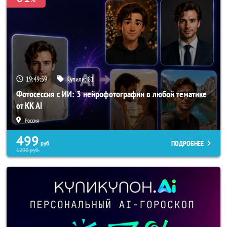
19:49:57
Купили:
81
Фотосессия с ИИ: 3 нейрофотографии в любой тематике
от KK AI
Россия
499
ПОДРОБНЕЕ
руб.
1290
руб.