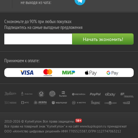
не выходя из чата:
Сэкономьте до 90% при любых покупках
Подпишитесь на самые выгодные предложения
Принимаем к оплате:
2010-2026 © КупиКупон. Все права защищены.
Все права на товарный знак "КупиКупон" и на сайт www.kupikupon.ru принадлежат
OOO «Агентство цифровых решений» ИНН 7705523387, ОГРН 1127747063212