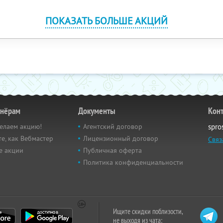
ПОКАЗАТЬ БОЛЬШЕ АКЦИЙ
тнёрам
Документы
Кон
елаем акцию!
Агентский договор
spro
е, как Вебмастер
Лицензионный договор
Связ
е акции
Публичная оферта
Политика конфиденциальности
Ищите скидки поблизости,
не выходя из чата: