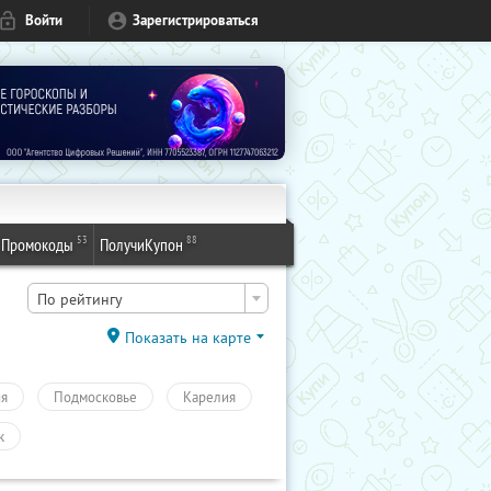
Войти
Зарегистрироваться
53
88
Промокоды
ПолучиКупон
По рейтингу
Показать на карте
ия
Подмосковье
Карелия
к