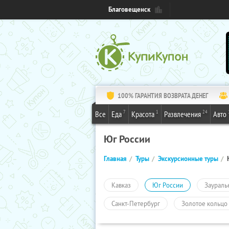
Благовещенск
100% ГАРАНТИЯ ВОЗВРАТА ДЕНЕГ
7
1
24
Все
Еда
Красота
Развлечения
Авто
Юг России
Главная
Туры
Экскурсионные туры
Кавказ
Юг России
Заураль
Санкт-Петербург
Золотое кольцо