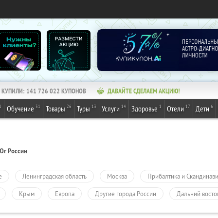
КУПИЛИ:
141 726 022
КУПОНОВ
ДАВАЙТЕ СДЕЛАЕМ АКЦИЮ!
1
31
26
13
14
1
17
6
Обучение
Товары
Туры
Услуги
Здоровье
Отели
Дети
Юг России
е
Ленинградская область
Москва
Прибалтика и Скандинав
Крым
Европа
Другие города России
Дальний восто