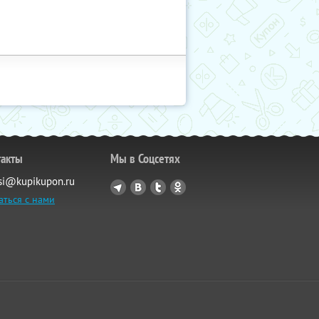
такты
Мы в Соцсетях
si@kupikupon.ru
аться с нами