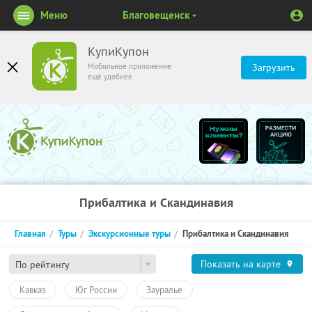
Меню
Благовещенск
КупиКупон
Мобильное приложение
Загрузить
ещё удобнее
Прибалтика и Скандинавия
Главная
Туры
Экскурсионные туры
Прибалтика и Скандинавия
Показать на карте
По рейтингу
Кавказ
Юг России
Зауралье