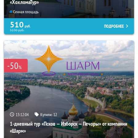
«ХохломаТур»
Сенная площадь
510
ПОДРОБНЕЕ
руб.
5190
руб.
-50
%
13:12:03
Купили:
12
1-дневный тур «Псков — Изборск — Печоры» от компании
«Шарм»