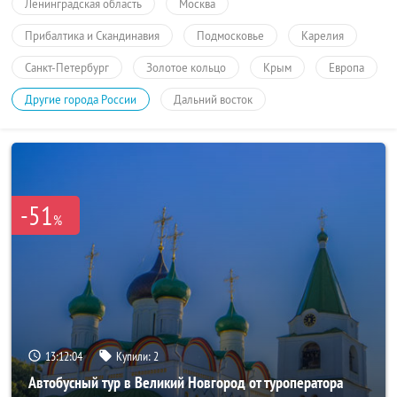
Ленинградская область
Москва
Прибалтика и Скандинавия
Подмосковье
Карелия
Санкт-Петербург
Золотое кольцо
Крым
Европа
Другие города России
Дальний восток
-51
%
13:12:03
Купили:
2
Автобусный тур в Великий Новгород от туроператора