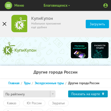
Меню
Благовещенск
КупиКупон
Мобильное приложение
Загрузить
ещё удобнее
Другие города России
Главная
Туры
Экскурсионные туры
Другие города России
Показать на карте
По рейтингу
Кавказ
Юг России
Зауралье