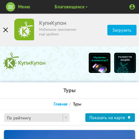
Меню
Благовещенск
КупиКупон
Мобильное приложение
Загрузить
ещё удобнее
Туры
Главная
Туры
Показать на карте
По рейтингу