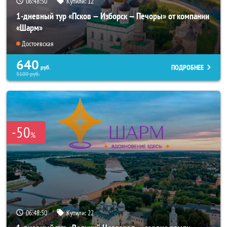
06:48:49
Купили:
12
1-дневный тур «Псков — Изборск — Печоры» от компании
«Шарм»
Достоевская
640
ПОДРОБНЕЕ
руб.
5100
руб.
-50
%
06:48:49
Купили:
22