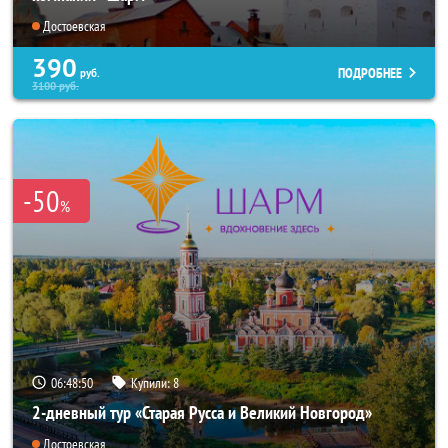
Достоевская
390
ПОДРОБНЕЕ
руб.
3100
руб.
-50
%
06:48:49
Купили:
8
2-дневный тур «Старая Русса и Великий Новгород»
Достоевская