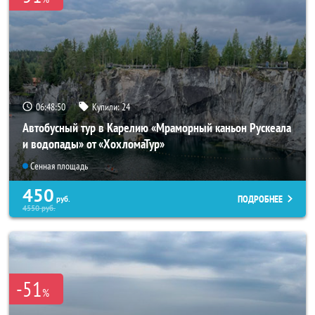
06:48:49
Купили:
24
Автобусный тур в Карелию «Мраморный каньон Рускеала
и водопады» от «ХохломаТур»
Сенная площадь
450
ПОДРОБНЕЕ
руб.
4550
руб.
-51
%