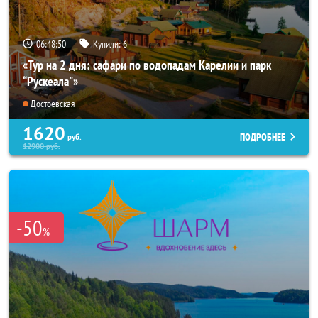
06:48:49
Купили:
6
«Тур на 2 дня: сафари по водопадам Карелии и парк
“Рускеала"»
Достоевская
1620
ПОДРОБНЕЕ
руб.
12900
руб.
-50
%