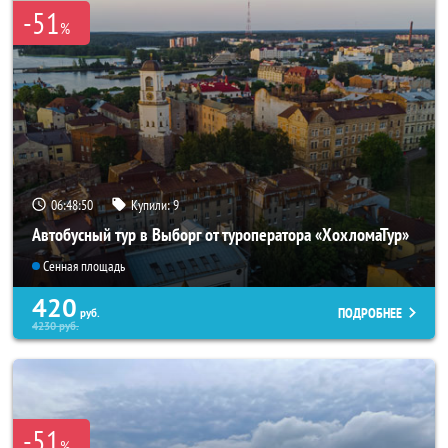
-51
%
06:48:49
Купили:
9
Автобусный тур в Выборг от туроператора «ХохломаТур»
Сенная площадь
420
ПОДРОБНЕЕ
руб.
4230
руб.
-51
%