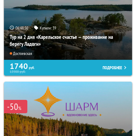
06:48:49
Купили:
39
Тур на 2 дня «Карельское счастье — проживание на
берегу Ладоги»
Достоевская
1740
ПОДРОБНЕЕ
руб.
13900
руб.
-50
%