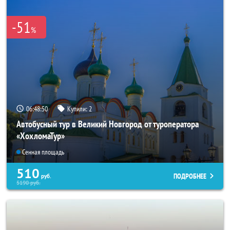
-51
%
06:48:49
Купили:
2
Автобусный тур в Великий Новгород от туроператора
«ХохломаТур»
Сенная площадь
510
ПОДРОБНЕЕ
руб.
5190
руб.