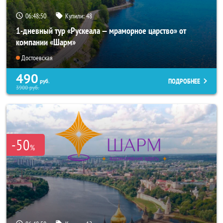
06:48:49
Купили:
48
1-дневный тур «Рускеала — мраморное царство» от
компании «Шарм»
Достоевская
490
ПОДРОБНЕЕ
руб.
3900
руб.
-50
%