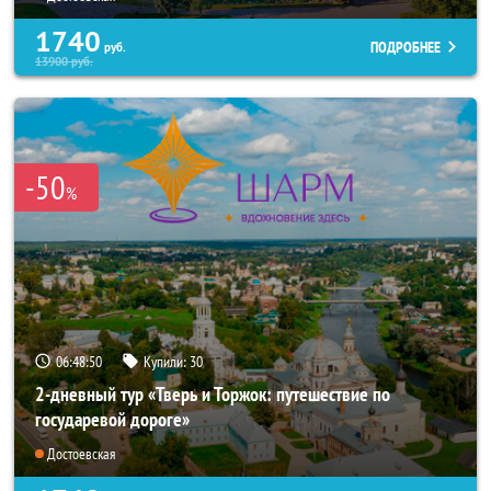
1740
ПОДРОБНЕЕ
руб.
13900
руб.
-50
%
06:48:49
Купили:
30
2-дневный тур «Тверь и Торжок: путешествие по
государевой дороге»
Достоевская