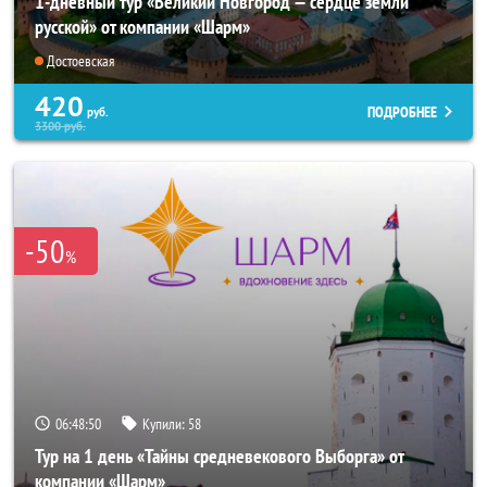
1-дневный тур «Великий Новгород — сердце земли
русской» от компании «Шарм»
Достоевская
420
ПОДРОБНЕЕ
руб.
3300
руб.
-50
%
06:48:49
Купили:
58
Тур на 1 день «Тайны средневекового Выборга» от
компании «Шарм»