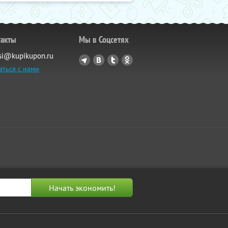
такты
Мы в Соцсетях
si@kupikupon.ru
аться с нами