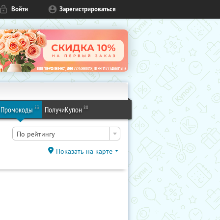
Войти
Зарегистрироваться
53
88
Промокоды
ПолучиКупон
По рейтингу
Показать на карте