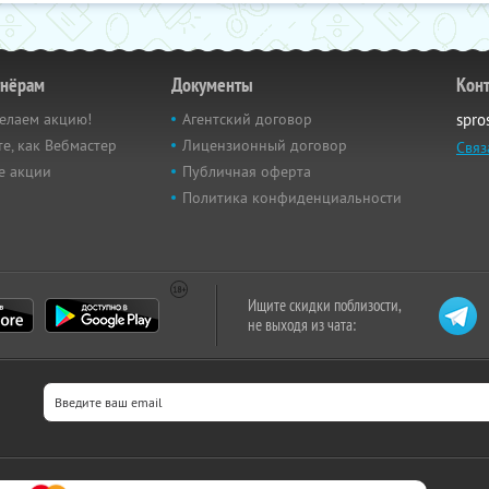
тнёрам
Документы
Кон
елаем акцию!
Агентский договор
spro
е, как Вебмастер
Лицензионный договор
Связ
е акции
Публичная оферта
Политика конфиденциальности
Ищите скидки поблизости,
не выходя из чата: