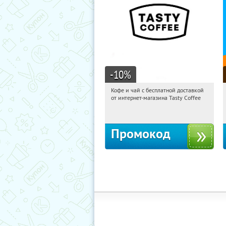
-10
%
Кофе и чай с бесплатной доставкой
12:31:43
Получи первым!
от интернет-магазина Tasty Coffee
Россия
Промокод