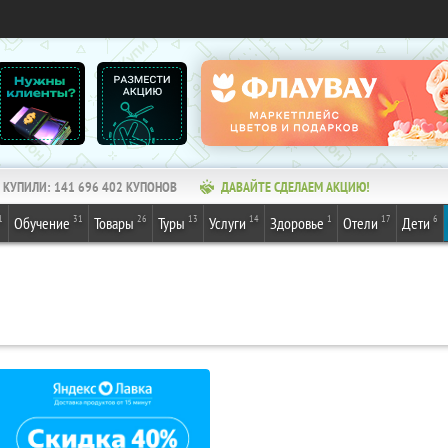
КУПИЛИ:
141 696 402
КУПОНОВ
ДАВАЙТЕ СДЕЛАЕМ АКЦИЮ!
1
31
26
13
14
1
17
6
Обучение
Товары
Туры
Услуги
Здоровье
Отели
Дети