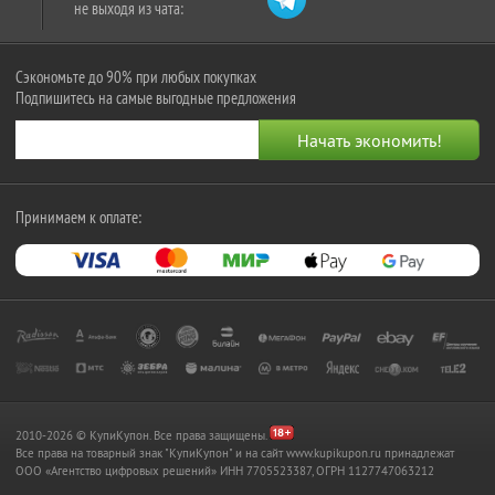
не выходя из чата:
Сэкономьте до 90% при любых покупках
Подпишитесь на самые выгодные предложения
Принимаем к оплате:
2010-2026 © КупиКупон. Все права защищены.
Все права на товарный знак "КупиКупон" и на сайт www.kupikupon.ru принадлежат
OOO «Агентство цифровых решений» ИНН 7705523387, ОГРН 1127747063212