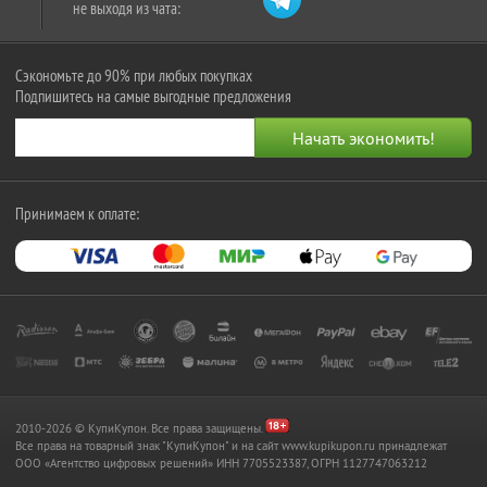
не выходя из чата:
Сэкономьте до 90% при любых покупках
Подпишитесь на самые выгодные предложения
Принимаем к оплате:
2010-2026 © КупиКупон. Все права защищены.
Все права на товарный знак "КупиКупон" и на сайт www.kupikupon.ru принадлежат
OOO «Агентство цифровых решений» ИНН 7705523387, ОГРН 1127747063212