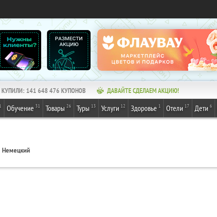
КУПИЛИ:
141 648 476
КУПОНОВ
ДАВАЙТЕ СДЕЛАЕМ АКЦИЮ!
1
31
26
13
12
1
17
6
Обучение
Товары
Туры
Услуги
Здоровье
Отели
Дети
Немецкий