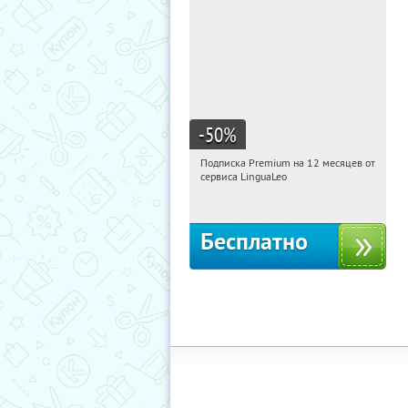
-50
%
Подписка Premium на 12 месяцев от
04:23:20
Получи первым!
сервиса LinguaLeo
Россия
Бесплатно