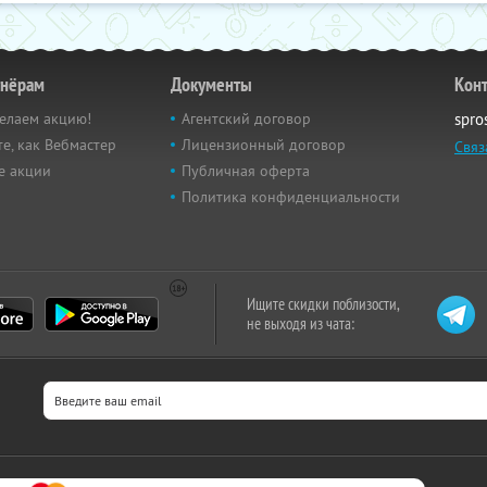
тнёрам
Документы
Кон
елаем акцию!
Агентский договор
spro
е, как Вебмастер
Лицензионный договор
Связ
е акции
Публичная оферта
Политика конфиденциальности
Ищите скидки поблизости,
не выходя из чата: