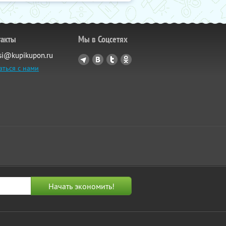
такты
Мы в Соцсетях
si@kupikupon.ru
аться с нами