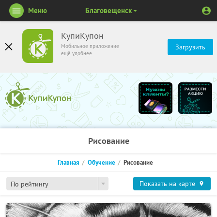
Меню
Благовещенск
КупиКупон
Мобильное приложение
Загрузить
ещё удобнее
Рисование
Главная
Обучение
Рисование
Показать на карте
По рейтингу