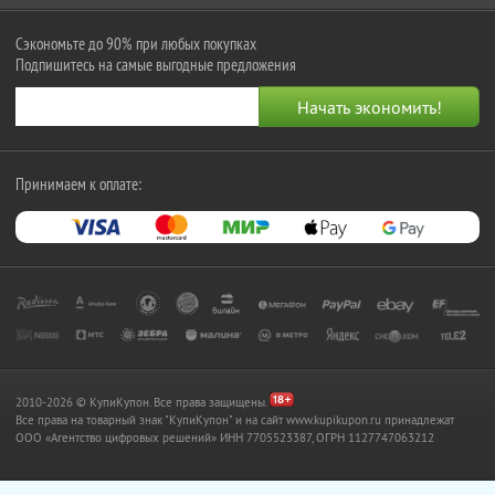
Сэкономьте до 90% при любых покупках
Подпишитесь на самые выгодные предложения
Принимаем к оплате:
2010-2026 © КупиКупон. Все права защищены.
Все права на товарный знак "КупиКупон" и на сайт www.kupikupon.ru принадлежат
OOO «Агентство цифровых решений» ИНН 7705523387, ОГРН 1127747063212