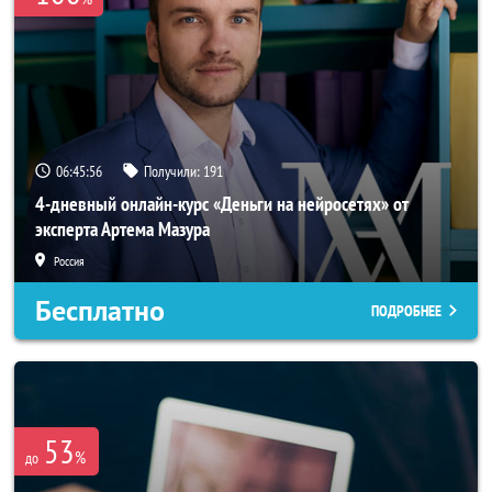
06:45:55
Получили:
191
4-дневный онлайн-курс «Деньги на нейросетях» от
эксперта Артема Мазура
Россия
Бесплатно
ПОДРОБНЕЕ
53
%
до