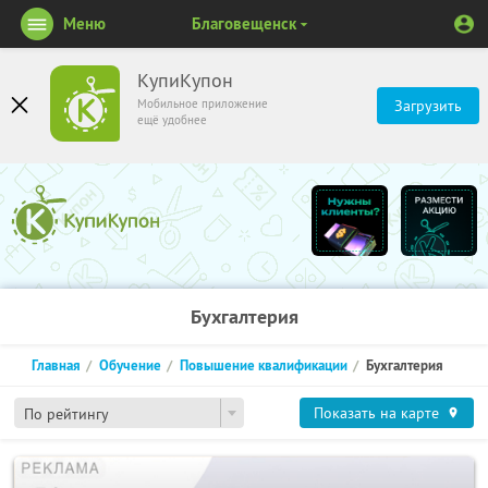
Меню
Благовещенск
КупиКупон
Мобильное приложение
Загрузить
ещё удобнее
Бухгалтерия
Главная
Обучение
Повышение квалификации
Бухгалтерия
Показать на карте
По рейтингу