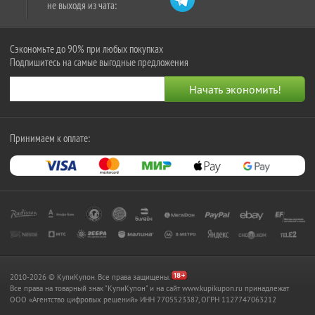
не выходя из чата:
Сэкономьте до 90% при любых покупках
Подпишитесь на самые выгодные предложения
Принимаем к оплате:
2010-2026 © КупиКупон. Все права защищены.
Все права на товарный знак "КупиКупон" и на сайт www.kupikupon.ru принадлежат
OOO «Агентство цифровых решений» ИНН 7705523387, ОГРН 1127747063212