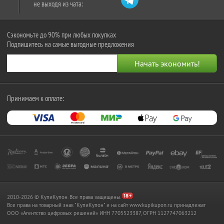
не выходя из чата:
Сэкономьте до 90% при любых покупках
Подпишитесь на самые выгодные предложения
Принимаем к оплате:
2010-2026 © КупиКупон. Все права защищены.
Все права на товарный знак "КупиКупон" и на сайт www.kupikupon.ru принадлежат
OOO «Агентство цифровых решений» ИНН 7705523387, ОГРН 1127747063212