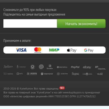
Сэкономьте до 90% при любых покупках
Подпишитесь на самые выгодные предложения
Принимаем к оплате:
2010-2026 © КупиКупон. Все права защищены.
Все права на товарный знак "КупиКупон" и на сайт www.kupikupon.ru принадлежат
OOO «Агентство цифровых решений» ИНН 7705523387, ОГРН 1127747063212