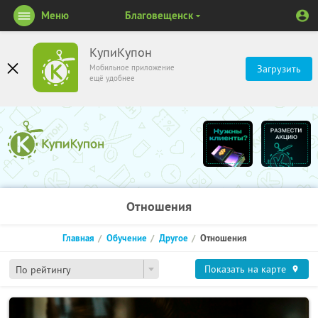
Меню
Благовещенск
КупиКупон
Мобильное приложение
Загрузить
ещё удобнее
Отношения
Главная
Обучение
Другое
Отношения
Показать на карте
По рейтингу