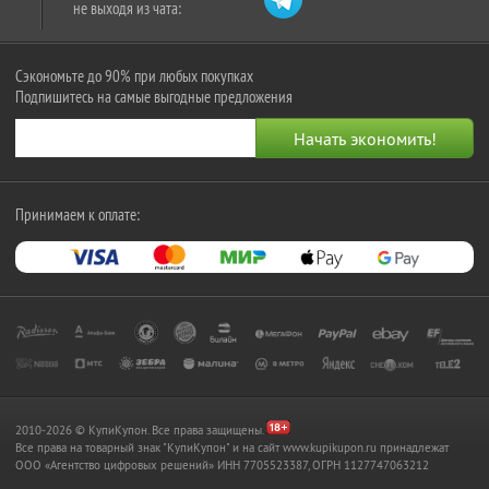
не выходя из чата:
Сэкономьте до 90% при любых покупках
Подпишитесь на самые выгодные предложения
Принимаем к оплате:
2010-2026 © КупиКупон. Все права защищены.
Все права на товарный знак "КупиКупон" и на сайт www.kupikupon.ru принадлежат
OOO «Агентство цифровых решений» ИНН 7705523387, ОГРН 1127747063212