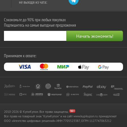
не выходя из чата:
Сэкономьте до 90% при любых покупках
Подпишитесь на самые выгодные предложения
Принимаем к оплате:
2010-2026 © КупиКупон. Все права защищены.
Все права на товарный знак "КупиКупон" и на сайт www.kupikupon.ru принадлежат
OOO «Агентство цифровых решений» ИНН 7705523387, ОГРН 1127747063212