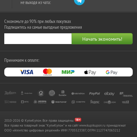
не выходя из чата:
Сэкономьте до 90% при любых покупках
Подпишитесь на самые выгодные предложения
Принимаем к оплате:
2010-2026 © КупиКупон. Все права защищены.
Все права на товарный знак "КупиКупон" и на сайт www.kupikupon.ru принадлежат
OOO «Агентство цифровых решений» ИНН 7705523387, ОГРН 1127747063212