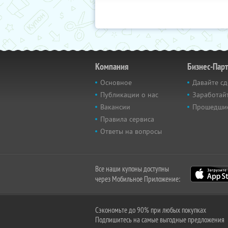
Компания
Бизнес-Пар
Основное
Давайте сд
Публикации о нас
Заработайт
Вакансии
Прошедши
Правила сервиса
Ответы на вопросы
Все наши купоны доступны
через Мобильное Приложение:
Сэкономьте до 90% при любых покупках
Подпишитесь на самые выгодные предложения