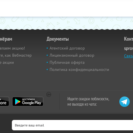
тнёрам
Документы
Кон
елаем акцию!
Агентский договор
spro
е, как Вебмастер
Лицензионный договор
Связ
е акции
Публичная оферта
Политика конфиденциальности
Ищите скидки поблизости,
не выходя из чата: