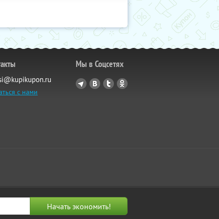
такты
Мы в Соцсетях
si@kupikupon.ru
аться с нами