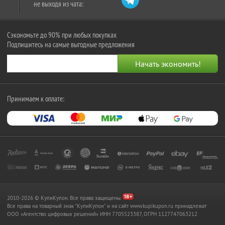
не выходя из чата:
Сэкономьте до 90% при любых покупках
Подпишитесь на самые выгодные предложения
Принимаем к оплате:
2010-2026 © КупиКупон. Все права защищены.
Все права на товарный знак "КупиКупон" и на сайт www.kupikupon.ru принадлежат
OOO «Агентство цифровых решений» ИНН 7705523387, ОГРН 1127747063212