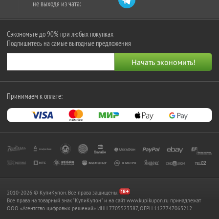
не выходя из чата:
Сэкономьте до 90% при любых покупках
Подпишитесь на самые выгодные предложения
Принимаем к оплате:
2010-2026 © КупиКупон. Все права защищены.
Все права на товарный знак "КупиКупон" и на сайт www.kupikupon.ru принадлежат
OOO «Агентство цифровых решений» ИНН 7705523387, ОГРН 1127747063212