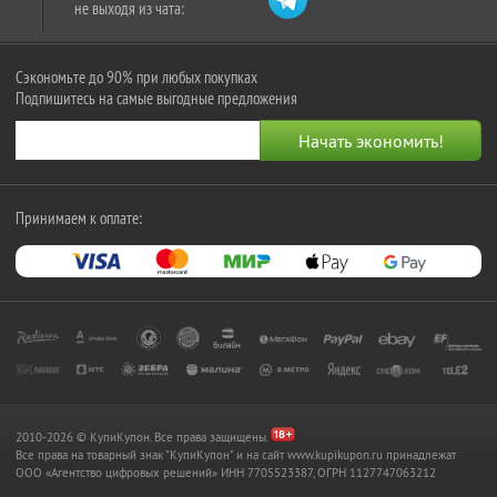
не выходя из чата:
Сэкономьте до 90% при любых покупках
Подпишитесь на самые выгодные предложения
Принимаем к оплате:
2010-2026 © КупиКупон. Все права защищены.
Все права на товарный знак "КупиКупон" и на сайт www.kupikupon.ru принадлежат
OOO «Агентство цифровых решений» ИНН 7705523387, ОГРН 1127747063212