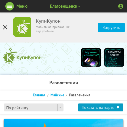
Меню
Благовещенск
КупиКупон
Мобильное приложение
Загрузить
ещё удобнее
Развлечения
Главная
Майские
Развлечения
Показать на карте
По рейтингу