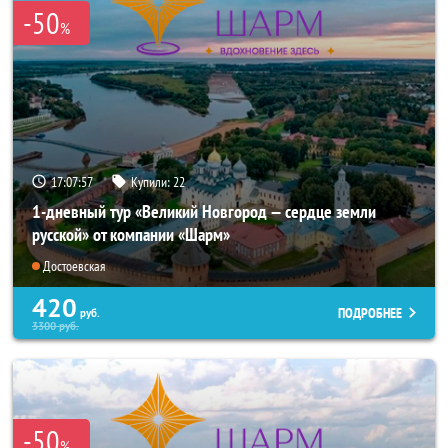
-50
%
17:07:57
Купили:
22
1-дневный тур «Великий Новгород — сердце земли
русской» от компании «Шарм»
Достоевская
420
ПОДРОБНЕЕ
руб.
3300
руб.
-50
%