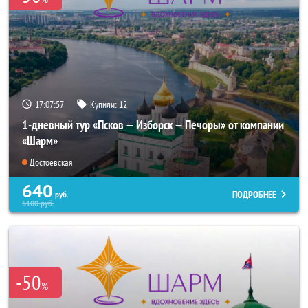
17:07:57
Купили:
12
1-дневный тур «Псков — Изборск — Печоры» от компании
«Шарм»
Достоевская
640
ПОДРОБНЕЕ
руб.
5100
руб.
-50
%