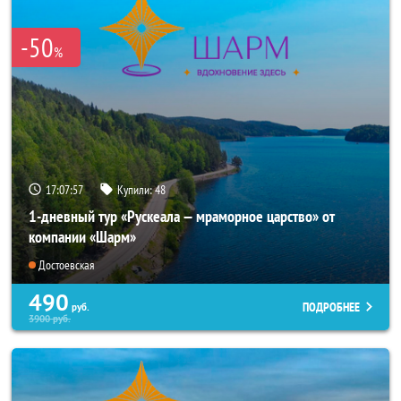
-50
%
17:07:57
Купили:
48
1-дневный тур «Рускеала — мраморное царство» от
компании «Шарм»
Достоевская
490
ПОДРОБНЕЕ
руб.
3900
руб.