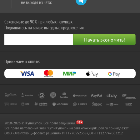
не выходя из чата:
Сэкономьте до 90% при любых покупках
Подпишитесь на самые выгодные предложения
Принимаем к оплате:
2010-2026 © КупиКупон. Все права защищены.
Все права на товарный знак "КупиКупон" и на сайт www.kupikupon.ru принадлежат
OOO «Агентство цифровых решений» ИНН 7705523387, ОГРН 1127747063212