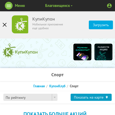
Меню
Благовещенск
КупиКупон
Мобильное приложение
Загрузить
ещё удобнее
Спорт
Главная
КупонКлуб
Спорт
Показать на карте
По рейтингу
ПОКАЗАТЬ БОЛЬШЕ АКЦИЙ