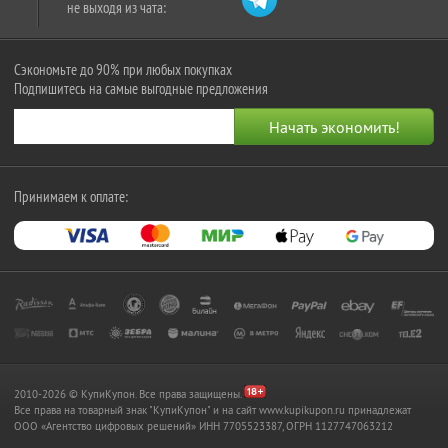
не выходя из чата:
Сэкономьте до 90% при любых покупках
Подпишитесь на самые выгодные предложения
Принимаем к оплате:
2010-2026 © КупиКупон. Все права защищены.
Все права на товарный знак "КупиКупон" и на сайт www.kupikupon.ru принадлежат
OOO «Агентство цифровых решений» ИНН 7705523387, ОГРН 1127747063212