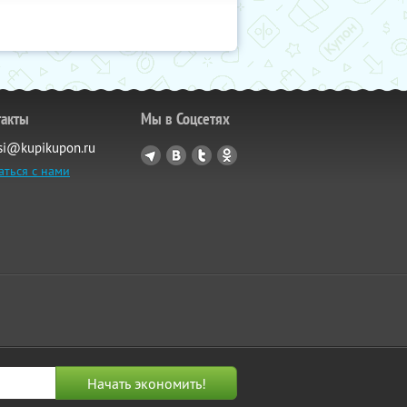
такты
Мы в Соцсетях
si@kupikupon.ru
аться с нами