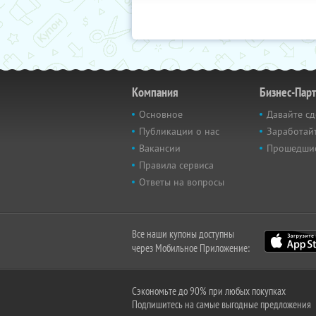
Компания
Бизнес-Пар
Основное
Давайте сд
Публикации о нас
Заработайт
Вакансии
Прошедши
Правила сервиса
Ответы на вопросы
Все наши купоны доступны
через Мобильное Приложение:
Сэкономьте до 90% при любых покупках
Подпишитесь на самые выгодные предложения