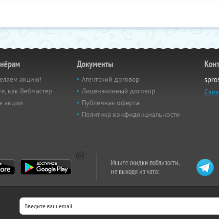
тнёрам
Документы
Кон
елаем акцию!
Агентский договор
spro
е, как Вебмастер
Лицензионный договор
Связ
е акции
Публичная оферта
Политика конфиденциальности
Ищите скидки поблизости,
не выходя из чата: