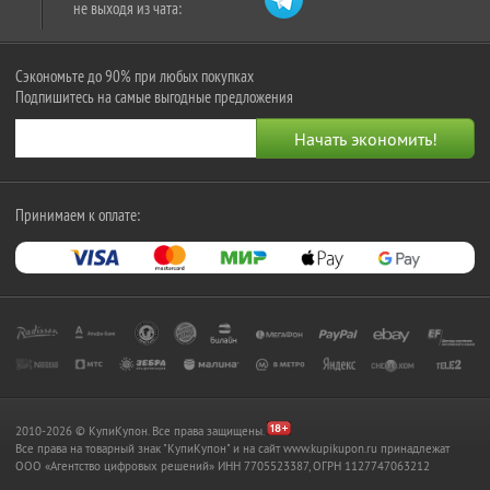
не выходя из чата:
Сэкономьте до 90% при любых покупках
Подпишитесь на самые выгодные предложения
Принимаем к оплате:
2010-2026 © КупиКупон. Все права защищены.
Все права на товарный знак "КупиКупон" и на сайт www.kupikupon.ru принадлежат
OOO «Агентство цифровых решений» ИНН 7705523387, ОГРН 1127747063212