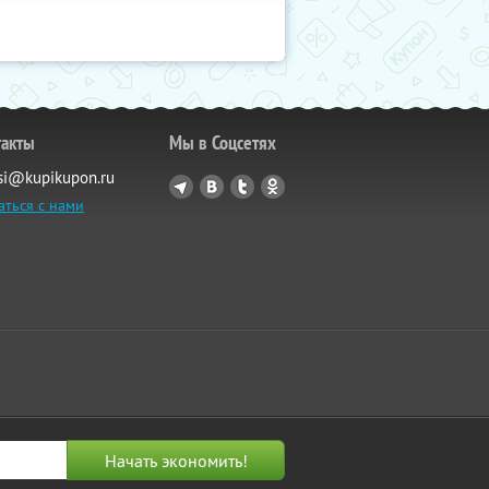
такты
Мы в Соцсетях
si@kupikupon.ru
аться с нами