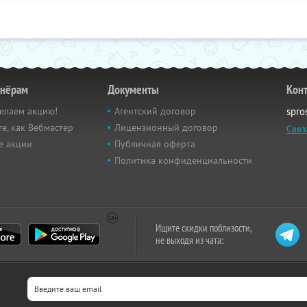
тнёрам
Документы
Кон
елаем акцию!
Агентский договор
spro
е, как Вебмастер
Лицензионный договор
Связ
е акции
Публичная оферта
Политика конфиденциальности
Ищите скидки поблизости,
не выходя из чата: