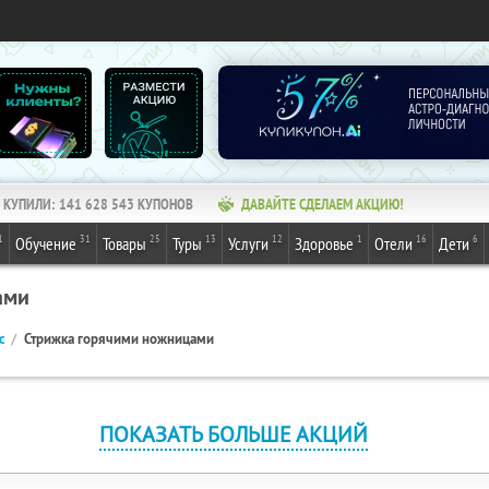
КУПИЛИ:
141 628 543
КУПОНОВ
ДАВАЙТЕ СДЕЛАЕМ АКЦИЮ!
1
31
25
13
12
1
16
6
Обучение
Товары
Туры
Услуги
Здоровье
Отели
Дети
ами
с
Стрижка горячими ножницами
ПОКАЗАТЬ БОЛЬШЕ АКЦИЙ