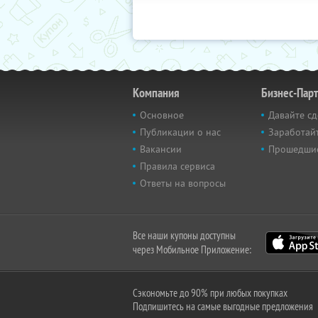
Компания
Бизнес-Пар
Основное
Давайте сд
Публикации о нас
Заработайт
Вакансии
Прошедши
Правила сервиса
Ответы на вопросы
Все наши купоны доступны
через Мобильное Приложение:
Сэкономьте до 90% при любых покупках
Подпишитесь на самые выгодные предложения