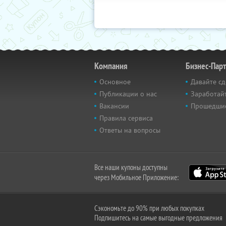
Компания
Бизнес-Пар
Основное
Давайте сд
Публикации о нас
Заработайт
Вакансии
Прошедши
Правила сервиса
Ответы на вопросы
Все наши купоны доступны
через Мобильное Приложение:
Сэкономьте до 90% при любых покупках
Подпишитесь на самые выгодные предложения