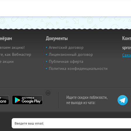
тнёрам
Документы
Кон
елаем акцию!
Агентский договор
spro
е, как Вебмастер
Лицензионный договор
Связ
е акции
Публичная оферта
Политика конфиденциальности
Ищите скидки поблизости,
не выходя из чата: