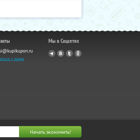
такты
Мы в Соцсетях
si@kupikupon.ru
аться с нами