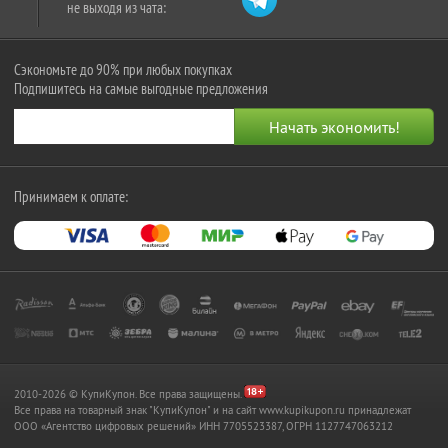
не выходя из чата:
Сэкономьте до 90% при любых покупках
Подпишитесь на самые выгодные предложения
Принимаем к оплате:
2010-2026 © КупиКупон. Все права защищены.
Все права на товарный знак "КупиКупон" и на сайт www.kupikupon.ru принадлежат
OOO «Агентство цифровых решений» ИНН 7705523387, ОГРН 1127747063212