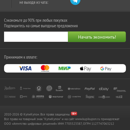
не выходя из чата:
Сэкономьте до 90% при любых покупках
Подпишитесь на самые выгодные предложения
Принимаем к оплате:
2010-2026 © КупиКупон. Все права защищены.
Все права на товарный знак "КупиКупон" и на сайт www.kupikupon.ru принадлежат
OOO «Агентство цифровых решений» ИНН 7705523387, ОГРН 1127747063212