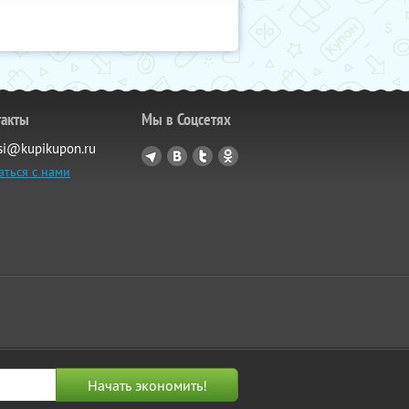
такты
Мы в Соцсетях
si@kupikupon.ru
аться с нами