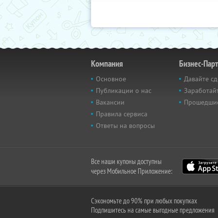
Компания
Бизнес-Пар
Основное
Давайте сд
Публикации о нас
Заработайт
Вакансии
Прошедши
Правила сервиса
Ответы на вопросы
Все наши купоны доступны
через Мобильное Приложение:
Сэкономьте до 90% при любых покупках
Подпишитесь на самые выгодные предложения