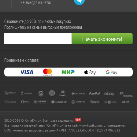
не выходя из чата:
Сэкономьте до 90% при любых покупках
Подпишитесь на самые выгодные предложения
Принимаем к оплате:
2010-2026 © КупиКупон. Все права защищены.
Все права на товарный знак "КупиКупон" и на сайт www.kupikupon.ru принадлежат
OOO «Агентство цифровых решений» ИНН 7705523387, ОГРН 1127747063212