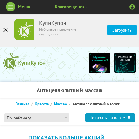
Меню
Благовещенск
КупиКупон
Мобильное приложение
Загрузить
ещё удобнее
Антицеллюлитный массаж
Главная
Красота
Массаж
Антицеллюлитный массаж
Показать на карте
По рейтингу
ПОКАЗАТЬ БОЛЬШЕ АКЦИЙ