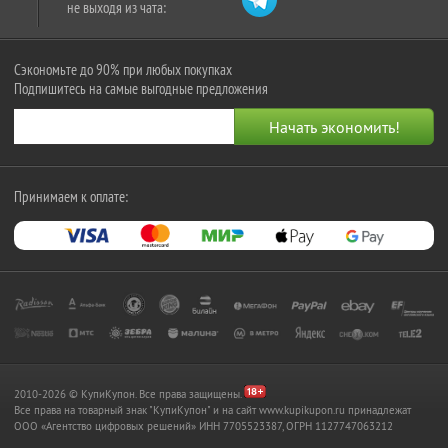
не выходя из чата:
Сэкономьте до 90% при любых покупках
Подпишитесь на самые выгодные предложения
Принимаем к оплате:
2010-2026 © КупиКупон. Все права защищены.
Все права на товарный знак "КупиКупон" и на сайт www.kupikupon.ru принадлежат
OOO «Агентство цифровых решений» ИНН 7705523387, ОГРН 1127747063212