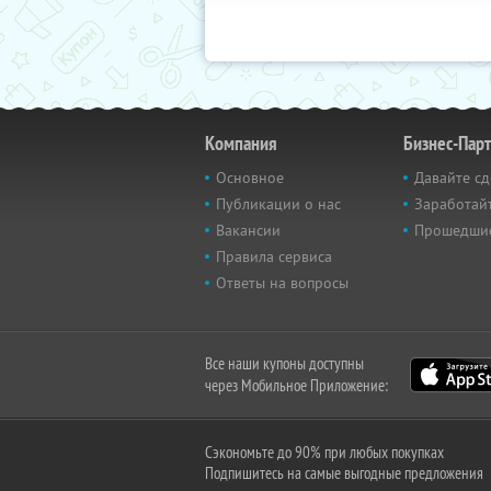
Компания
Бизнес-Пар
Основное
Давайте сд
Публикации о нас
Заработайт
Вакансии
Прошедши
Правила сервиса
Ответы на вопросы
Все наши купоны доступны
через Мобильное Приложение:
Сэкономьте до 90% при любых покупках
Подпишитесь на самые выгодные предложения