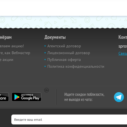
тнёрам
Документы
Кон
елаем акцию!
Агентский договор
spro
е, как Вебмастер
Лицензионный договор
Связ
е акции
Публичная оферта
Политика конфиденциальности
Ищите скидки поблизости,
не выходя из чата: