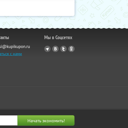
такты
Мы в Соцсетях
si@kupikupon.ru
аться с нами