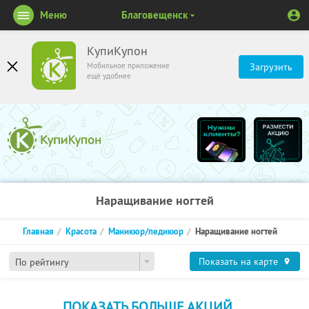
Меню
Благовещенск
КупиКупон
Мобильное приложение
Загрузить
ещё удобнее
Наращивание ногтей
Главная
Красота
Маникюр/педикюр
Наращивание ногтей
Показать на карте
По рейтингу
ПОКАЗАТЬ БОЛЬШЕ АКЦИЙ