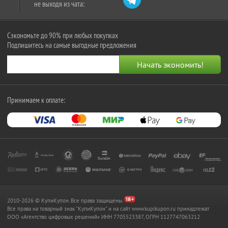
не выходя из чата:
Сэкономьте до 90% при любых покупках
Подпишитесь на самые выгодные предложения
Принимаем к оплате:
2010-2026 © КупиКупон. Все права защищены.
Все права на товарный знак "КупиКупон" и на сайт www.kupikupon.ru принадлежат
OOO «Агентство цифровых решений» ИНН 7705523387, ОГРН 1127747063212