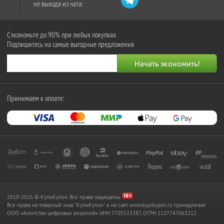
не выходя из чата:
Сэкономьте до 90% при любых покупках
Подпишитесь на самые выгодные предложения
Принимаем к оплате:
2010-2026 © КупиКупон. Все права защищены.
Все права на товарный знак "КупиКупон" и на сайт www.kupikupon.ru принадлежат
OOO «Агентство цифровых решений» ИНН 7705523387, ОГРН 1127747063212