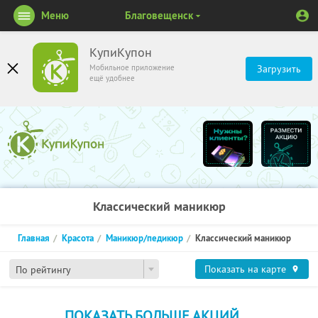
Меню
Благовещенск
КупиКупон
Мобильное приложение
Загрузить
ещё удобнее
Классический маникюр
Главная
Красота
Маникюр/педикюр
Классический маникюр
Показать на карте
По рейтингу
ПОКАЗАТЬ БОЛЬШЕ АКЦИЙ