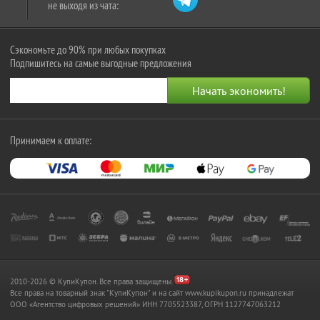
не выходя из чата:
Сэкономьте до 90% при любых покупках
Подпишитесь на самые выгодные предложения
Принимаем к оплате:
2010-2026 © КупиКупон. Все права защищены.
Все права на товарный знак "КупиКупон" и на сайт www.kupikupon.ru принадлежат
OOO «Агентство цифровых решений» ИНН 7705523387, ОГРН 1127747063212