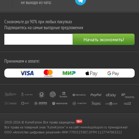
не выходя из чата:
Сэкономьте до 90% при любых покупках
Подпишитесь на самые выгодные предложения
Принимаем к оплате:
2010-2026 © КупиКупон. Все права защищены.
Все права на товарный знак "КупиКупон" и на сайт www.kupikupon.ru принадлежат
OOO «Агентство цифровых решений» ИНН 7705523387, ОГРН 1127747063212