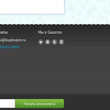
такты
Мы в Соцсетях
si@kupikupon.ru
аться с нами