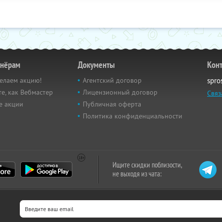
тнёрам
Документы
Кон
елаем акцию!
Агентский договор
spro
е, как Вебмастер
Лицензионный договор
Связ
е акции
Публичная оферта
Политика конфиденциальности
Ищите скидки поблизости,
не выходя из чата: