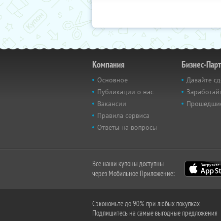
Компания
Бизнес-Пар
Основное
Давайте сд
Публикации о нас
Заработайт
Вакансии
Прошедши
Правила сервиса
Ответы на вопросы
Все наши купоны доступны
через Мобильное Приложение:
Сэкономьте до 90% при любых покупках
Подпишитесь на самые выгодные предложения