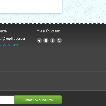
такты
Мы в Соцсетях
si@kupikupon.ru
аться с нами