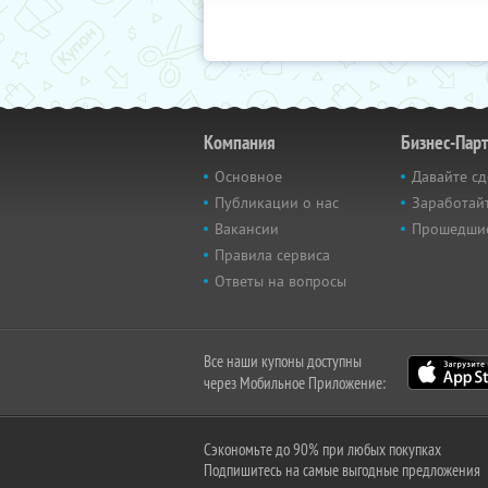
Компания
Бизнес-Пар
Основное
Давайте сд
Публикации о нас
Заработайт
Вакансии
Прошедши
Правила сервиса
Ответы на вопросы
Все наши купоны доступны
через Мобильное Приложение:
Сэкономьте до 90% при любых покупках
Подпишитесь на самые выгодные предложения