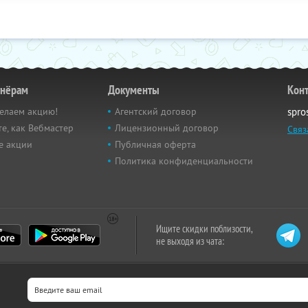
тнёрам
Документы
Кон
елаем акцию!
Агентский договор
spro
е, как Вебмастер
Лицензионный договор
Связ
е акции
Публичная оферта
Политика конфиденциальности
Ищите скидки поблизости,
не выходя из чата: