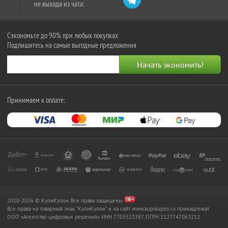
не выходя из чата:
Сэкономьте до 90% при любых покупках
Подпишитесь на самые выгодные предложения
Принимаем к оплате:
2010-2026 © КупиКупон. Все права защищены.
Все права на товарный знак "КупиКупон" и на сайт www.kupikupon.ru принадлежат
OOO «Агентство цифровых решений» ИНН 7705523387, ОГРН 1127747063212